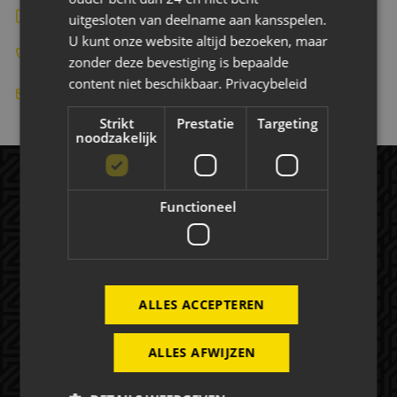
Bekijk de website
uitgesloten van deelname aan kansspelen.
U kunt onze website altijd bezoeken, maar
085 303 8841
zonder deze bevestiging is bepaalde
content niet beschikbaar.
Privacybeleid
info@chbcloud.nl
Strikt
Prestatie
Targeting
noodzakelijk
Functioneel
ALLES ACCEPTEREN
Rat Verlegh Stadion
4815 NC Breda
ALLES AFWIJZEN
commercie@nac.nl