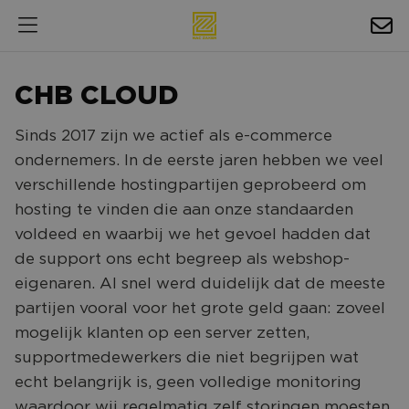
HOSPITALITY
CHB CLOUD
EXPOSURE
Sinds 2017 zijn we actief als e-commerce
NIEUWS
ondernemers. In de eerste jaren hebben we veel
AGENDA
verschillende hostingpartijen geprobeerd om
hosting te vinden die aan onze standaarden
NAC ZAKELIJK
voldeed en waarbij we het gevoel hadden dat
de support ons echt begreep als webshop-
MAGAZINES
eigenaren. Al snel werd duidelijk dat de meeste
FOTO'S & VIDEO'S
partijen vooral voor het grote geld gaan: zoveel
mogelijk klanten op een server zetten,
HORECA
supportmedewerkers die niet begrijpen wat
BEDRIJVENGIDS
echt belangrijk is, geen volledige monitoring
waardoor wij regelmatig zelf storingen moesten