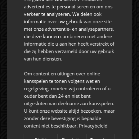
CONTACT
advertenties te personaliseren en om ons
verkeer te analyseren. We delen ook
informatie over uw gebruik van onze site
Rat Verlegh Stadion
met onze advertentie- en analysepartners,
4815 NC Breda
die deze kunnen combineren met andere
commercie@nac.nl
informatie die u aan hen heeft verstrekt of
die zij hebben verzameld door uw gebruik
+31 (0) 76 521 4500
van hun diensten.
Om content en uitingen over online
kansspelen te tonen volgens wet en
regelgeving, moeten wij controleren of u
ouder bent dan 24 en niet bent
Over NAC Zakelijk
uitgesloten van deelname aan kansspelen.
U kunt onze website altijd bezoeken, maar
NAC ZAKELIJK
zonder deze bevestiging is bepaalde
content niet beschikbaar.
Privacybeleid
NIEUWS