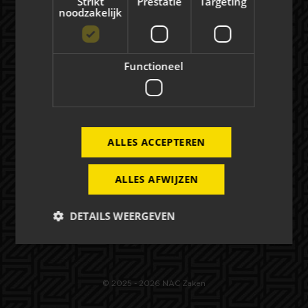
Strikt
Prestatie
Targeting
noodzakelijk
Evenementen
EVENEMENTEN
Functioneel
FOTO'S
Mogelijkheden
ALLES ACCEPTEREN
HOSPITALITY
ALLES AFWIJZEN
EXPOSURE
DETAILS WEERGEVEN
CONTACT OPNEMEN
Strikt noodzakelijk
Prestatie
Targeting
© 2025 - 2026 NAC Zaken
Functioneel