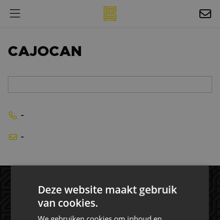
HOSPITALITY
CAJOCAN
EXPOSURE
NIEUWS
AGENDA
-
NAC ZAKELIJK
-
MAGAZINES
FOTO'S & VIDEO'S
HORECA
Deze website maakt gebruik
van cookies.
BEDRIJVENGIDS
We gebruiken cookies om inhoud en