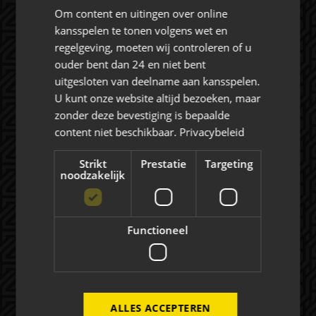
Om content en uitingen over online
kansspelen te tonen volgens wet en
regelgeving, moeten wij controleren of u
ouder bent dan 24 en niet bent
Rat Verlegh Stadion
uitgesloten van deelname aan kansspelen.
4815 NC Breda
U kunt onze website altijd bezoeken, maar
commercie@nac.nl
zonder deze bevestiging is bepaalde
content niet beschikbaar.
Privacybeleid
+31 (0) 76 521 4500
Strikt
Prestatie
Targeting
noodzakelijk
Functioneel
Over NAC Zakelijk
NAC ZAKELIJK
NIEUWS
ALLES ACCEPTEREN