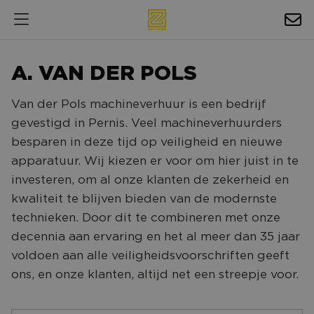
HOSPITALITY
A. VAN DER POLS
EXPOSURE
Van der Pols machineverhuur is een bedrijf
NIEUWS
gevestigd in Pernis. Veel machineverhuurders
AGENDA
besparen in deze tijd op veiligheid en nieuwe
apparatuur. Wij kiezen er voor om hier juist in te
NAC ZAKELIJK
investeren, om al onze klanten de zekerheid en
kwaliteit te blijven bieden van de modernste
MAGAZINES
technieken. Door dit te combineren met onze
FOTO'S & VIDEO'S
decennia aan ervaring en het al meer dan 35 jaar
voldoen aan alle veiligheidsvoorschriften geeft
HORECA
ons, en onze klanten, altijd net een streepje voor.
BEDRIJVENGIDS