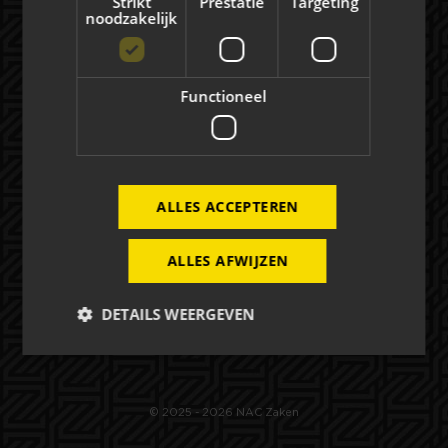
Strikt
Prestatie
Targeting
noodzakelijk
Evenementen
EVENEMENTEN
Functioneel
FOTO'S
Mogelijkheden
ALLES ACCEPTEREN
HOSPITALITY
ALLES AFWIJZEN
EXPOSURE
DETAILS WEERGEVEN
CONTACT OPNEMEN
Strikt noodzakelijk
Prestatie
Targeting
© 2025 - 2026 NAC Zaken
Functioneel