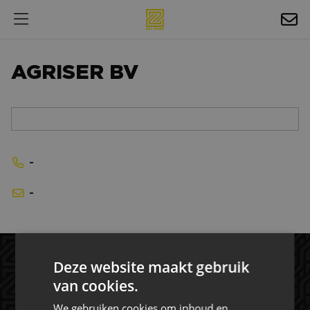
HOSPITALITY
AGRISER BV
EXPOSURE
NIEUWS
AGENDA
-
NAC ZAKELIJK
-
MAGAZINES
FOTO'S & VIDEO'S
HORECA
Deze website maakt gebruik
van cookies.
BEDRIJVENGIDS
We gebruiken cookies om inhoud en