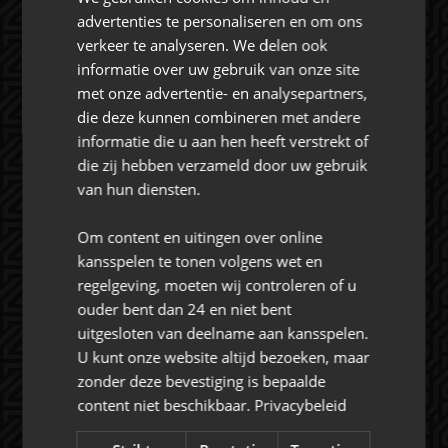
CONTACT
advertenties te personaliseren en om ons
verkeer te analyseren. We delen ook
informatie over uw gebruik van onze site
Rat Verlegh Stadion
met onze advertentie- en analysepartners,
4815 NC Breda
die deze kunnen combineren met andere
commercie@nac.nl
informatie die u aan hen heeft verstrekt of
die zij hebben verzameld door uw gebruik
+31 (0) 76 521 4500
van hun diensten.
Om content en uitingen over online
kansspelen te tonen volgens wet en
regelgeving, moeten wij controleren of u
ouder bent dan 24 en niet bent
Over NAC Zakelijk
uitgesloten van deelname aan kansspelen.
U kunt onze website altijd bezoeken, maar
NAC ZAKELIJK
zonder deze bevestiging is bepaalde
content niet beschikbaar.
Privacybeleid
NIEUWS