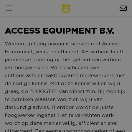
HOSPITALITY
ACCESS EQUIPMENT B.V.
EXPOSURE
Werken op hoog niveau is werken met Access
NIEUWS
Equipment, veilig en efficiënt. AE verhuur heeft
AGENDA
jarenlange ervaring op het gebied van verhuur
van hoogwerkers. We beschikken over
NAC ZAKELIJK
enthousiaste en vakbekwame medewerkers met
de nodige kennis. Met deze kennis willen wij u
MAGAZINES
graag op “HOOGTE” van dienst zijn. Bij moeilijk
FOTO'S & VIDEO'S
te bereiken plaatsen voorzien wij u van
deskundig advies. Hierdoor wordt de juiste
HORECA
hoogwerker ingezet. Het te verrichten werk
BEDRIJVENGIDS
wordt op deze manier veilig, efficiënt en snel
uitgevoerd. Een eenpersoonshoogwerker of een