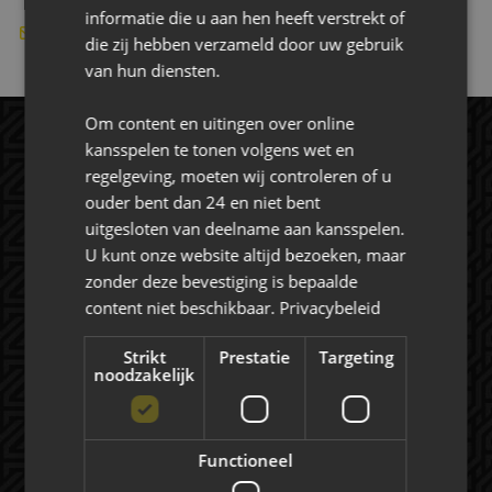
informatie die u aan hen heeft verstrekt of
verhuur@AEverhuur.nl
die zij hebben verzameld door uw gebruik
van hun diensten.
Om content en uitingen over online
kansspelen te tonen volgens wet en
regelgeving, moeten wij controleren of u
ouder bent dan 24 en niet bent
uitgesloten van deelname aan kansspelen.
U kunt onze website altijd bezoeken, maar
zonder deze bevestiging is bepaalde
content niet beschikbaar.
Privacybeleid
Rat Verlegh Stadion
4815 NC Breda
Strikt
Prestatie
Targeting
commercie@nac.nl
noodzakelijk
+31 (0) 76 521 4500
Functioneel