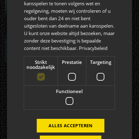
kansspelen te tonen volgens wet en
Rat Verlegh Stadion
regelgeving, moeten wij controleren of u
ouder bent dan 24 en niet bent
4815 NC Breda
uitgesloten van deelname aan kansspelen.
commercie@nac.nl
U kunt onze website altijd bezoeken, maar
zonder deze bevestiging is bepaalde
+31 (0) 76 521 4500
content niet beschikbaar.
Privacybeleid
Strikt
Prestatie
Targeting
noodzakelijk
Over NAC Zakelijk
Functioneel
NAC ZAKELIJK
NIEUWS
ALLES ACCEPTEREN
Evenementen