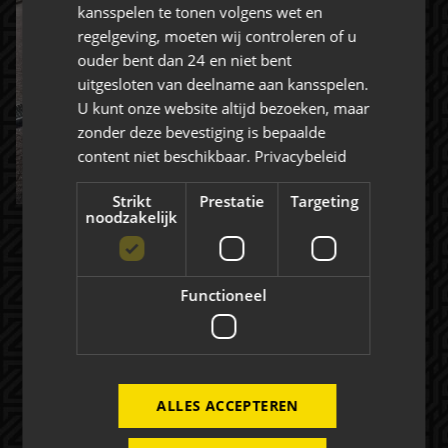
kansspelen te tonen volgens wet en
regelgeving, moeten wij controleren of u
Rat Verlegh Stadion
ouder bent dan 24 en niet bent
4815 NC Breda
uitgesloten van deelname aan kansspelen.
commercie@nac.nl
U kunt onze website altijd bezoeken, maar
zonder deze bevestiging is bepaalde
+31 (0) 76 521 4500
content niet beschikbaar.
Privacybeleid
Strikt
Prestatie
Targeting
noodzakelijk
Over NAC Zakelijk
Functioneel
NAC ZAKELIJK
NIEUWS
ALLES ACCEPTEREN
Evenementen