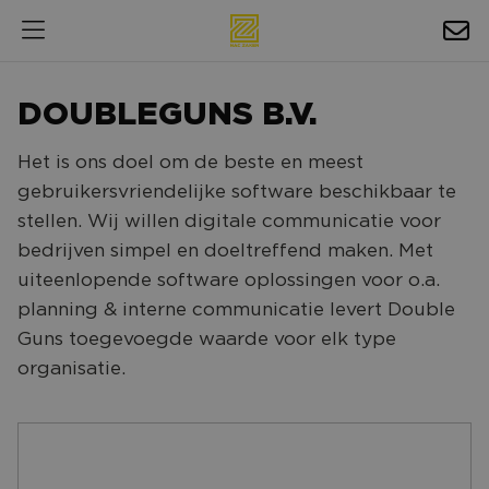
HOSPITALITY
DOUBLEGUNS B.V.
EXPOSURE
Het is ons doel om de beste en meest
NIEUWS
gebruikersvriendelijke software beschikbaar te
AGENDA
stellen. Wij willen digitale communicatie voor
bedrijven simpel en doeltreffend maken. Met
NAC ZAKELIJK
uiteenlopende software oplossingen voor o.a.
planning & interne communicatie levert Double
MAGAZINES
Guns toegevoegde waarde voor elk type
FOTO'S & VIDEO'S
organisatie.
HORECA
BEDRIJVENGIDS