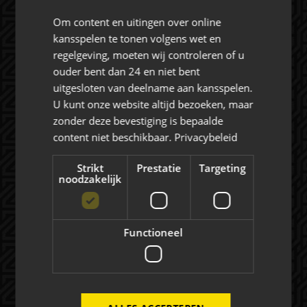
Om content en uitingen over online
kansspelen te tonen volgens wet en
regelgeving, moeten wij controleren of u
ouder bent dan 24 en niet bent
Rat Verlegh Stadion
uitgesloten van deelname aan kansspelen.
4815 NC Breda
U kunt onze website altijd bezoeken, maar
zonder deze bevestiging is bepaalde
commercie@nac.nl
content niet beschikbaar.
Privacybeleid
+31 (0) 76 521 4500
Strikt
Prestatie
Targeting
noodzakelijk
Functioneel
Over NAC Zakelijk
NAC ZAKELIJK
NIEUWS