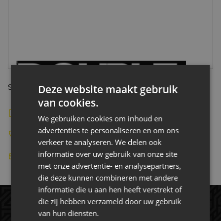
CONTACT
Deze website maakt gebruik
Stadionstraat 1c, 4815 NC breda nederland
van cookies.
Bekijk de website
We gebruiken cookies om inhoud en
advertenties te personaliseren en om ons
085 - 4010960
verkeer te analyseren. We delen ook
informatie over uw gebruik van onze site
info@doubleguns.nl
met onze advertentie- en analysepartners,
die deze kunnen combineren met andere
informatie die u aan hen heeft verstrekt of
die zij hebben verzameld door uw gebruik
van hun diensten.