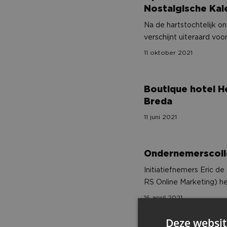
Nostalgische Ka
Na de hartstochtelijk o
verschijnt uiteraard voo
11 oktober 2021
Boutique hotel Het Scheepshuys opent deure
Boutique hotel H
Breda
11 juni 2021
Ondernemerscollectief start eigen Skybox
Ondernemerscolle
Initiatiefnemers Eric de
RS Online Marketing) h
ondernemers aan zich w
16 april 2021
aankomende voetbalseiz
Deze websit
3 vragen aan… Jaimie Poppelaars van Euro-Rij
3 vragen aan… Ja