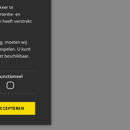
keer te
tentie- en
 heeft verstrekt
ng, moeten wij
sspelen. U kunt
et beschikbaar.
unctioneel
ACCEPTEREN