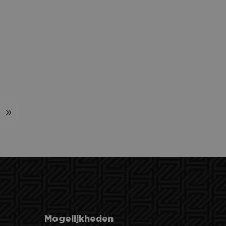
e voorkeuren uit de
 sessiestatus te
ken, met respect
n unieke gebruikers-
ipts. Algemeen
hillende Microsoft-
lytics - wat een
ics software. Het
nalyseservice van
er op te slaan en
rs te onderscheiden
ikerssessie voor
ls klant-ID. Het is
gebruikt om
 voor de
an de inhoud van de
 om het gebruik van
r de website
er mogelijk heeft
trokkenheid op de
onaliteit te
Mogelijkheden