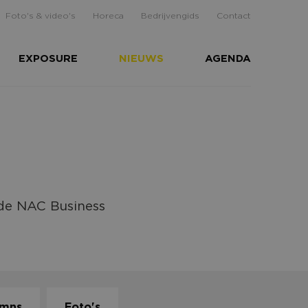
Foto's & video's
Horeca
Bedrijvengids
Contact
EXPOSURE
NIEUWS
AGENDA
 de NAC Business
umns
Foto's