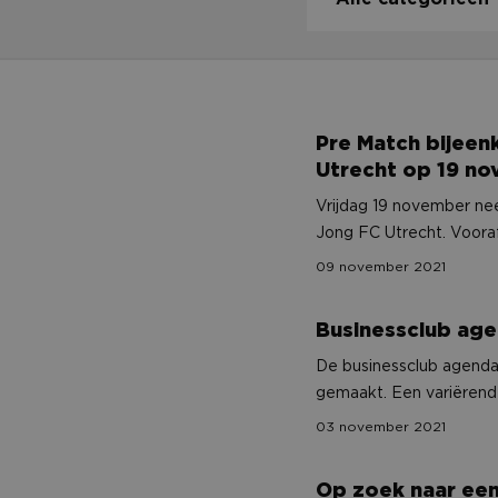
Pre Match bijeenkomst voorafgaand aan NAC
Pre Match bijee
Utrecht op 19 n
Vrijdag 19 november ne
Jong FC Utrecht. Voorafgaand aan het duel organiseert het commerciële team van
NAC voor het eerst een 
09 november 2021
eerste van in totaal vi
om 16:30 uur. Om 19:00 u
Businessclub agenda seizoen 21/22
Businessclub age
lounge gaan om hier uw r
harte welkom op de pre
De businessclub agenda
gemaakt. Een variërend
Businessclub leden ged
03 november 2021
Op zoek naar een uniek relatiegeschenk? Ge
Op zoek naar een