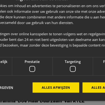
kies om inhoud en advertenties te personaliseren en om ons ver
we kennis met steeds weer een andere sponsor van NAC.
len ook informatie over uw gebruik van onze site met onze adver
uro-Rijn XL Logistics neemt het woord.
 die deze kunnen combineren met andere informatie die u aan hen
n verzameld door uw gebruik van hun diensten.
tingen over online kansspelen te tonen volgens wet en regelgevi
ration Factory
noud Genefaas van The Decoration Factory
ouder bent dan 24 en niet bent uitgesloten van deelname aan kan
we kennis met steeds weer een andere sponsor van NAC.
jd bezoeken, maar zonder deze bevestiging is bepaalde content ni
he Decoration Factory neemt het woord.
elijk
Prestatie
Targeting
F
or de businessclub is deze
 wordt en schrijf de data
 een aparte mail met een link
ERGEVEN
ALLES AFWIJZEN
ALLES 
m’ van RTLZ
ogramma ‘Doe Maar Duurzaam’ van RTLZ