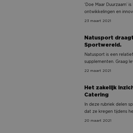
‘Doe Maar Duurzaam’ is 
ontwikkelingen en innov
Strikt noodzakelijke
ander thema centraal gesteld. De aflevering van ‘Doe Maar Du
23 maart 2021
accountbeheer. De we
kunt u zien op RTLZ op 
Naam
Natusport draagt via NAC Breda haar steentje
Natusport draagt 
Sportwereld.
PHPSESSID
Natusport is een relati
supplementen. Graag lev
Nederland en België, zo
22 maart 2021
individuele sporters.
li_gc
Het zakelijk inzicht van… Marcel en Joost va
Het zakelijk inzi
Catering
__cf_bm
In deze rubriek delen sp
dat ze kregen tijdens 
CookieScriptConse
De Kort Catering hun zak
20 maart 2021
bedrijfsstructuur te ve
Kort Catering is helema