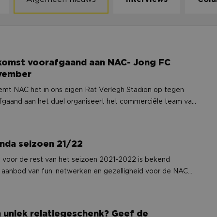
- Jong FC Utrecht op 19 november
nkomst voorafgaand aan NAC- Jong FC
ovember
emt NAC het in ons eigen Rat Verlegh Stadion op tegen
pre-match borrel in een van de lounges in het stadion, de
er dit seizoen. De deuren van het Rat Verlegh Stadion openen
ur zal de borrel sluiten en kunt u naar uw eigen skybox of
nda seizoen 21/22
elaties te ontvangen. Uiteraard zijn uw relaties ook van
-match borrel.
 voor de rest van het seizoen 2021-2022 is bekend
 aanbod van fun, netwerken en gezelligheid voor de NAC
urende het voetbalseizoen.
ef de Nostalgische Kalender NAC cadeau
 uniek relatiegeschenk? Geef de