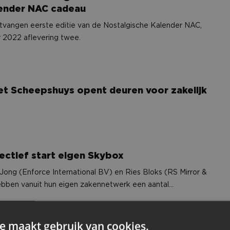
lender NAC cadeau
ntvangen eerste editie van de Nostalgische Kalender NAC,
r 2022 aflevering twee.
n voor zakelijk Breda
et Scheepshuys opent deuren voor zakelijk
ctief start eigen Skybox
 Jong (Enforce International BV) en Ries Bloks (RS Mirror &
ebben vanuit hun eigen zakennetwerk een aantal
eten te koppelen, waarmee ze met ingang van het
oen gaan plaats nemen in hun eigen Skybox.
e maakt gebruik van cookies.
n XL Logistics
imie Poppelaars van Euro-Rijn XL Logistics