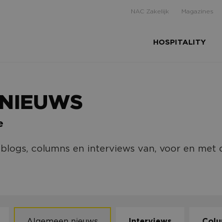
NAC Zakelijk
Magazines
HOSPITALITY
 NIEUWS
e
, blogs, columns en interviews van, voor en met
Algemeen nieuws
Interviews
Col