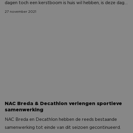
dagen toch een kerstboom is huis wil hebben, is deze dag
dus ideaal om een mooie boom te komen scoren. De
27 november 2021
opbrengsten van deze dag zullen volledig ten goede
NAC Breda & Decathlon verlengen sportieve samenw
komen van het ‘Vak Thuis’ project.
NAC Breda & Decathlon verlengen sportieve
samenwerking
NAC Breda en Decathlon hebben de reeds bestaande
samenwerking tot einde van dit seizoen gecontinueerd.