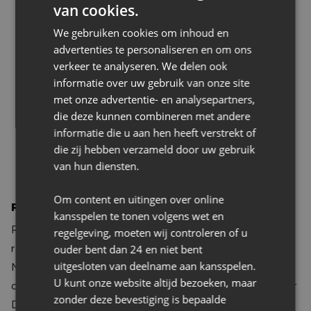
van cookies.
Rotsvast vertrouwen in NAC Breda
We gebruiken cookies om inhoud en
advertenties te personaliseren en om ons
verkeer te analyseren. We delen ook
informatie over uw gebruik van onze site
met onze advertentie- en analysepartners,
die deze kunnen combineren met andere
informatie die u aan hen heeft verstrekt of
die zij hebben verzameld door uw gebruik
van hun diensten.
Om content en uitingen over online
Rotsvast vertrouwen in NAC Breda
kansspelen te tonen volgens wet en
Rotsvast verhuur & vastgoedbeheer heeft zich voor de
regelgeving, moeten wij controleren of u
ouder bent dan 24 en niet bent
rest van het seizoen aangesloten bij de Businessclub van
uitgesloten van deelname aan kansspelen.
NAC Breda. Tevens namen zij enkele stoelen om met
U kunt onze website altijd bezoeken, maar
collega's en relaties de wedstrijden te bezoeken. Eigenaar
zonder deze bevestiging is bepaalde
Douwe Weerstra tekende afgelopen week zijn