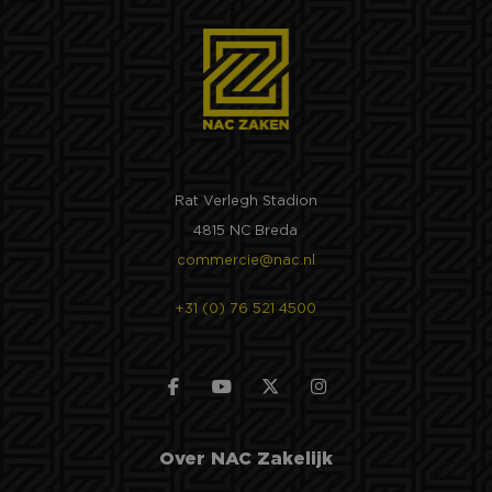
media.
SM
.c.clarity.ms
Sessie
Dit is een Microsoft
MSN 1st party cookie
die we gebruiken om
het gebruik van de
website voor interne
analyses te meten.
ANONCHK
9 minuten 57
Deze cookie
Microsoft
seconden
verzamelt informatie
Corporation
over hoe de
.c.clarity.ms
eindgebruiker de
Rat Verlegh Stadion
website gebruikt en
over eventuele
4815 NC Breda
advertenties die de
eindgebruiker
commercie@nac.nl
mogelijk heeft gezien
voordat hij de
genoemde website
+31 (0) 76 521 4500
bezocht.
_clck
1 jaar
Deze cookie wordt
Microsoft
gebruikt om
.nac-zaken.nl
gebruikersinteracties
en betrokkenheid op
de website te volgen
om de
gebruikerservaring e
websitefunctionalitei
Over NAC Zakelijk
te verbeteren.