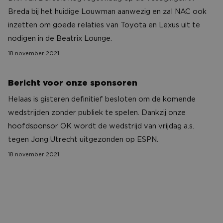
Breda bij het huidige Louwman aanwezig en zal NAC ook
Functioneel
inzetten om goede relaties van Toyota en Lexus uit te
Strikt noodzakelijke cookies maken de
nodigen in de Beatrix Lounge.
kernfunctionaliteiten van de website mogelijk, zoals
gebruikersaanmelding en accountbeheer. De
18 november 2021
website kan niet goed worden gebruikt zonder de
strikt noodzakelijke cookies.
Bericht voor onze sponsoren
Aanbieder
/
Naam
Vervaldatum
Omschrijv
Bericht voor onze sponsoren
Domein
Helaas is gisteren definitief besloten om de komende
PHPSESSID
Sessie
Cookie
PHP.net
gegenereer
www.nac-
wedstrijden zonder publiek te spelen. Dankzij onze
applicaties
zaken.nl
basis van 
hoofdsponsor OK wordt de wedstrijd van vrijdag a.s.
taal. Dit is
identificat
tegen Jong Utrecht uitgezonden op ESPN.
algemene
doeleinden
18 november 2021
wordt gebr
om variabe
van
Welkom terug Fysiomore & Arendse Health Club!
gebruikerss
te onderh
Het is nor
gesproken
willekeurig
gegeneree
nummer, h