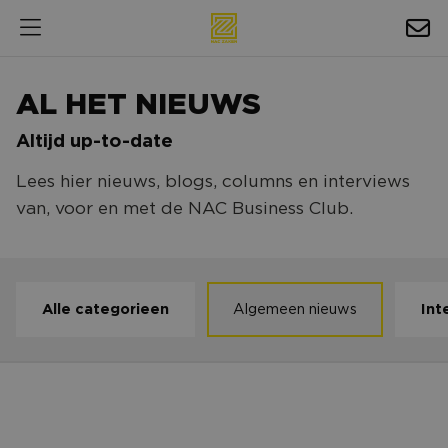
HOSPITALITY
AL HET NIEUWS
EXPOSURE
Altijd up-to-date
NIEUWS
Lees hier nieuws, blogs, columns en interviews
AGENDA
van, voor en met de NAC Business Club.
NAC ZAKELIJK
MAGAZINES
Alle categorieen
Algemeen nieuws
Int
FOTO'S & VIDEO'S
HORECA
Nieuw lid in de Nassau Lounge: FLINK SPORTS
BEDRIJVENGIDS