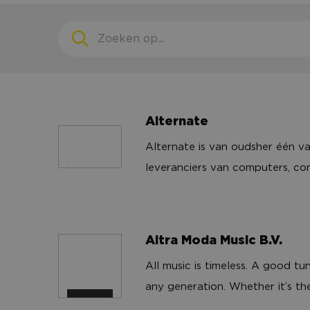
Alternate
Alternate is van oudsher één va
Alternate
leveranciers van computers, 
multimediaproducten in Europa. 
het assortiment steeds verder 
aanverwante producten als hui
Altra Moda Music B.V.
gereedschappen. Tegenwoordig 
All music is timeless. A good t
centra in Duitsland, Nederland e
Altra Moda Music B.V.
any generation. Whether it’s t
Europa beleverd, zowel rechtst
old-time dance song, the Altra