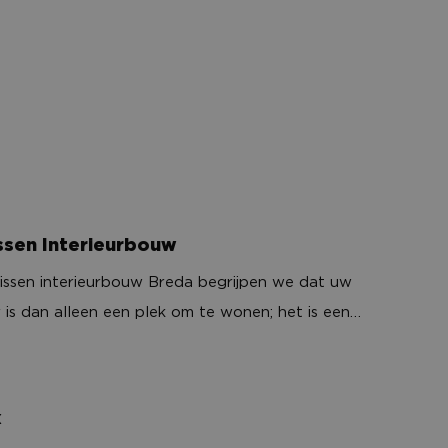
ijke opvang met extra aandacht voor ieder kind.
aarheid. Onze gepassioneerde professionals
eren voelen zich bij ons écht gezien en gekend.
et de meest geavanceerde systemen en
de hoogste normen in een uiterst moderne
faciliteit. Glutenvrij, allergenenvrij, Kosher en
aar hebben we niets aan toe te voegen.
ssen Interieurbouw
nissen interieurbouw Breda begrijpen we dat uw
uw
 is dan alleen een plek om te wonen; het is een
eling van uw persoonlijkheid en stijl. Met onze
gemaakte interieuroplossingen helpen we
eren om hun droominterieur werkelijkheid te
x
f u nu op zoek bent naar een gezellige