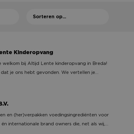
Sorteren op...
 Lente Kinderopvang
 welkom bij Altijd Lente kinderopvang in Breda!
ng
 dat je ons hebt gevonden. We vertellen je
er over onze kinderdagopvang met drie
-zuid. Altijd Lente, dé plek voor een
speelse start voor jouw kind. Bij onze
.V.
gopvang zorgen we er met liefde voor dat jouw
en en (her)verpakken voedingsingrediënten voor
zich veilig, geborgen en vrij voelt om te groeien,
 én internationale brand owners die, net als wij,
 en spelen. Wij bieden kleinschalige,
n stellen aan kwaliteit, service en