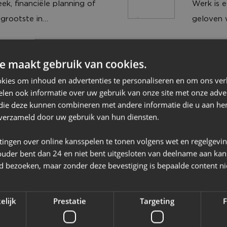
k, financiële planning of
Werk is e
inloopkas
directly from the
Artiflex
grootste in
geloven w
wij biede
r to all our EU-customers
dat elke s
uw behoe
lso offer global
ingen en
naar wat 
om u te 
e shipments straight from
e maakt gebruik van cookies.
belangri
tot reali
e a cryptocurrency mining
Audax 
kies om inhoud en advertenties te personaliseren en om ons ver
Artiflex w
verwacht
 buy one? We offer you
mplete logistiek. Of u nu
Bij Auda
len ook informatie over uw gebruik van onze site met onze adver
eenmaal o
Audax Renewables
vakmansc
 appointment to pick up
 die deze kunnen combineren met andere informatie die u aan hen
 de weg weet in Europa
verschil
groeien, 
huis om t
n verzameld door uw gebruik van hun diensten.
 luchtvracht, opslag en/of
energiema
vindt in 
voelt. O
. Met maatwerk, een
advisere
tingen over online kansspelen te tonen volgens wet en regelgevi
werk echt
volledige
ende service zetten wij
helpen be
ouder bent dan 24 en niet bent uitgesloten van deelname aan kan
Auto C
jd bezoeken, maar zonder deze bevestiging is bepaalde content ni
n ons op nationaal en
(duurzaa
pecialist voor de regio's
Bij Auto
leveringen, contract
onze klan
Auto Centrum Dongen
uiten. Voor aanschaf,
voor bet
 Echte klanttevredenheid in
hen bij h
elijk
Prestatie
Targeting
F
 u bij ons aan het juiste
automobi
k verantwoord
waliteit en innovatie. Audi
Daarom b