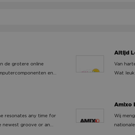
Altijd
n de grotere online
Van harte
Altijd Lente Kinderopva
computercomponenten en
Wat leuk
In de loop van de jaren is
graag me
uitgebreid met
vestigingen in Breda
shoudelektronica en
warme en 
Amixo B
worden vanuit logistieke
kinderda
Wij meng
une resonates any time for
n België alle landen in
kleintje 
Amixo B.V.
nationale
he newest groove or an
reeks naar de
ontdekken
hoge eise
 Moda Music label brings