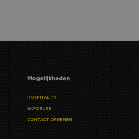
r de website
er mogelijk heeft
trokkenheid op de
onaliteit te
 om het gebruik van
te leveren, zoals
Mogelijkheden
n unieke gebruikers-
ipts. Algemeen
hillende Microsoft-
HOSPITALITY
e goede werking van
EXPOSURE
CONTACT OPNEMEN
e goede werking van