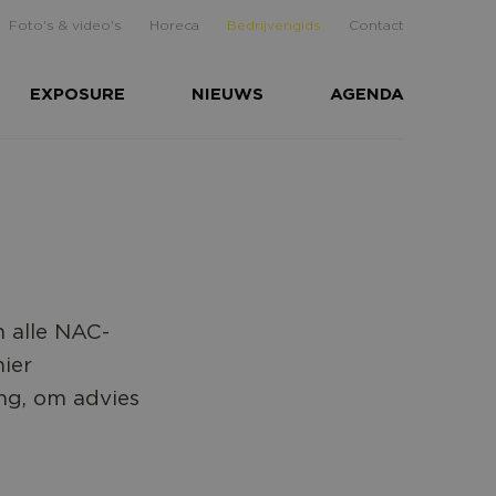
Foto's & video's
Horeca
Bedrijvengids
Contact
EXPOSURE
NIEUWS
AGENDA
n alle NAC-
ier
ng, om advies