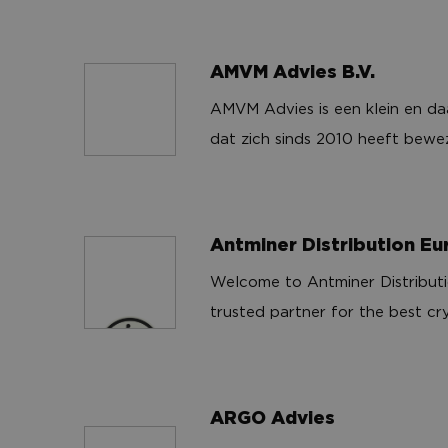
eindgebruiker of als fulfilment
you the best new music, the mo
verkopers. Alternate is daarme
and a thought through career s
succesvolle e-commerce ondern
AMVM Advies B.V.
AMVM Advies is een klein en d
AMVM Advies B.V.
dat zich sinds 2010 heeft bew
partner voor zowel grote als kl
gebied van integrale veiligheid
elke klant persoonlijk onderste
Antminer Distribution Eu
Welcome to Antminer Distributi
Antminer Distribution Europe B.V.
trusted partner for the best cr
the Netherlands. Since 2014, we
delivering top-notch crypto mi
industry-leading manufacturer
ARGO Advies
commitment to quality service 