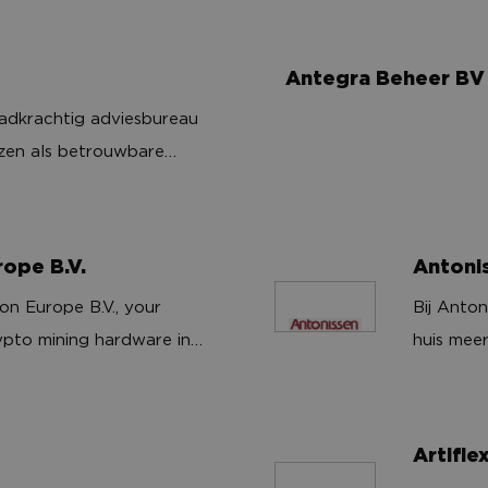
partner voor andere
persoonl
betrouwb
st classic back catalogue
e één van de meest
Alle kind
werken m
trategy.
emingen in haar branche.
Antegra Beheer BV
Antegra Beheer BV
volgens 
aadkrachtig adviesbureau
productie
ezen als betrouwbare
Halal: d
eine organisaties op het
. Wij streven ernaar om
uning op maat te bieden.
Antoni
rope B.V.
Bij Anto
on Europe B.V., your
Antonissen Interieurbo
huis meer
ypto mining hardware in
weerspieg
 have specialized in
op maat 
ner hardware from the
particuli
 BITMAIN. Our
Artifle
maken. O
and competitive online