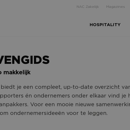
NAC Zakelijk
Magazines
HOSPITALITY
VENGIDS
o makkelijk
biedt je een compleet, up-to-date overzicht va
upporters én ondernemers onder elkaar vind je h
anpakkers. Voor een mooie nieuwe samenwerki
 om ondernemersideeën voor te leggen.